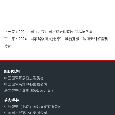
装展会
上海墙布展览会
杭州壁纸博览会
上海墙纸展
会
新型壁材展
墙饰材料展
墙壁材料展会
皮革软包
展
皮革软装展
布艺软装展会
家纺布艺展
窗帘布艺展
览会
窗帘展会
墙纸软装博览会
壁纸展
墙纸展
上一篇：2024中国（北京）国际家居软装展·新品抢先看
下一篇：2024中国家居软装展(北京) · 焕新升级，软装新引擎蓄势
待发
组织机构
中国国际贸易促进委员会
中国国际展览中心集团公司
法国智奥会展集团(GL events )
承办单位
中展智奥（北京）国际展览有限公司
中国国际展览中心集团公司