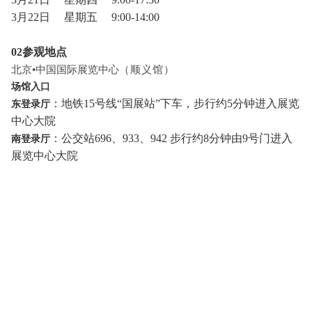
3月22日
星期五
9:00-14:00
02参观地点
北京
•中国国际展览中心
（顺义馆）
场馆入口
：地铁
15号线“国展站”下车，步行约5分钟进入展览
东登录厅
中心大院
：公交站
696、933、942 步行约8分钟由
9
号门进入
南登录厅
展览中心大院
深圳窗帘布艺展
家纺布艺展会
2025北京墙纸展览会
2025年上海墙纸展览会
2025上海壁纸展会
上海窗帘布艺
展
2025年北京墙纸展览会
墙纸展览会
壁纸展
墙纸展
会
布艺软装展
家居布艺展
窗帘布艺展
墙纸博览会
建材展览会
建筑装饰材料展
北京建材展览会
北京建博
会
建材展
北京建材展
墙纸软装展览会
上海壁纸展
会
北京墙纸展
2025年北京墙纸展览会
2025年上海墙纸
展会
北京壁纸展览会
北京墙纸展会
2025年上海墙纸软