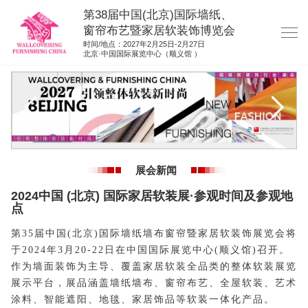
第38届中国(北京)国际墙纸、
窗帘布艺暨家居软装饰博览会
时间/地点：2027年2月25日-2月27日
北京·中国国际展览中心（顺义馆 ）
网站首页
展商服务
观众服务
展位平面图
展会新闻
资料下载
2024中国 (北京) 国际家居软装展·参观时间及参观地
展位申请
点
集团展会
第
35届中国(北京)国际墙纸墙布窗帘暨家居软装饰展览会将
于2024年3月20-22日在中国国际展览中心(顺义馆)召开。
参展联络
作为墙面装饰为主导、覆盖家居软装全品类的整体软装展览
展示平台，展品涵盖墙纸墙布、窗帘布艺、全屋软装、艺术
涂料、智能遮阳、地毯、家居饰品等软装一体化产品。