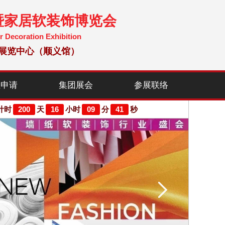
暨家居软装饰博览会
r Decoration Exhibition
国国际展览中心（顺义馆）
位申请
集团展会
参展联络
200
16
09
40
计时
天
小时
分
秒