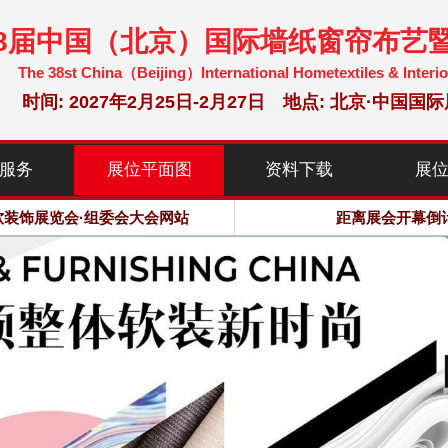
38届中国（北京）国际墙纸窗帘布艺
The 38st China（Beijing）International Hometextiles & Interio
时间: 2027年2月25日-2月27日 地点: 北京·中
软装饰展览会·组委会大会网站
服务
展位平面图
资料下载
展
米，预计观众：120000人次
软装饰展览会·组委会大会网站
距离展会开幕倒
米，预计观众：120000人次