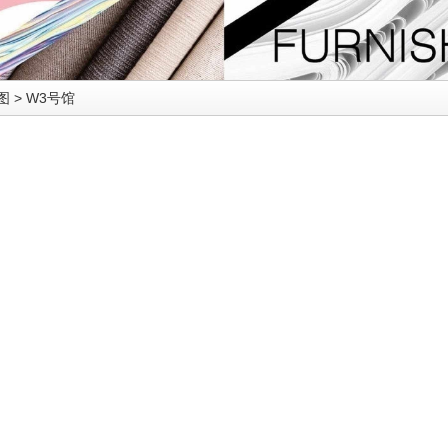
图
>
W3号馆