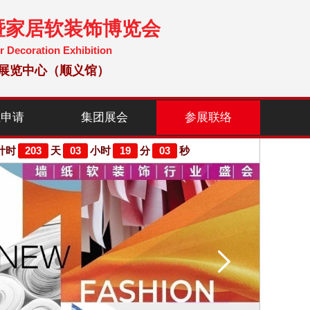
暨家居软装饰博览会
r Decoration Exhibition
国国际展览中心（顺义馆）
位申请
集团展会
参展联络
203
03
19
02
计时
天
小时
分
秒